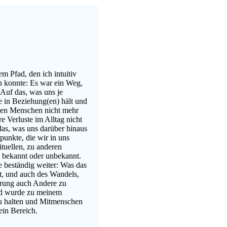
m Pfad, den ich intuitiv
n konnte: Es war ein Weg,
 Auf das, was uns je
e in Beziehung(en) hält und
hen Menschen nicht mehr
e Verluste im Alltag nicht
das, was uns darüber hinaus
unkte, die wir in uns
ituellen, zu anderen
e bekannt oder unbekannt.
e beständig weiter: Was das
t, und auch des Wandels,
hrung auch Andere zu
und wurde zu meinem
u halten und Mitmenschen
 ein Bereich.