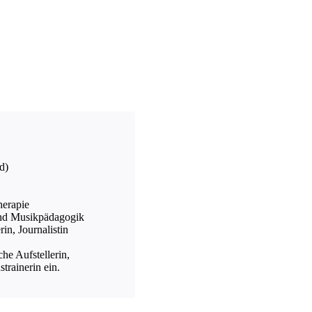
d)
herapie
und Musikpädagogik
n, Journalistin
che Aufstellerin,
trainerin ein.