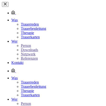
Zum
Inhalt
springen
Was
Trauerreden
Trauerbegleitung
Therapie
Trauerkarten
Wer
Person
Downloads
Netzwerk
Referenzen
Kontakt
Was
Trauerreden
Trauerbegleitung
Therapie
Trauerkarten
Wer
Person