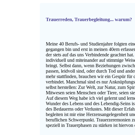
Trauerreden, Trauerbegleitung... warum?
Meine 40 Berufs- und Studienjahre folgten eine
gegangen bin und erst in meinen 40ern erfasse
der stets auf das uns Verbindende geachtet hat.
individuell und miteinander auf stimmige Weis
bringt. Selbst dann, wenn Beziehungen zwisc
passen, leidvoll sind, oder durch Tod und ander
mehr stattfinden, brauchen wir ein Gespür für 
verbindet. Manchmal sind es nur Anknüpfungsp
selbst herstellen: Zur Welt, zur Natur, zum Spir
Mitwesen seien Menschen oder Tiere, seien si
Auf diesem Weg habe ich viel gelernt und lern
Wunder des Lebens und des Lebendig-Seins is
des Bedauerns oder Verlustes. Mit dieser Erfa
begleiten ist mir eine Herzensangelegenheit 
beruflichen Schwerpunkt. Trauerzeremonien z
speziell in Trauerphasen zu stärken ist hiervon